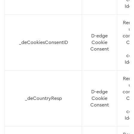
Iden
Rem
us
D-edge
cons
_deCookiesConsentID
Cookie
Coo
Consent
a
con
Iden
Rem
us
D-edge
cons
_deCountryResp
Cookie
Coo
Consent
a
con
Iden