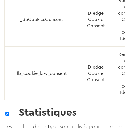
Rem
us
D-edge
cons
_deCookiesConsent
Cookie
Coo
Consent
a
con
Iden
Rem
us
D-edge
cons
fb_cookie_law_consent
Cookie
Coo
Consent
a
con
Iden
Statistiques
Les cookies de ce type sont utilisés pour collecter