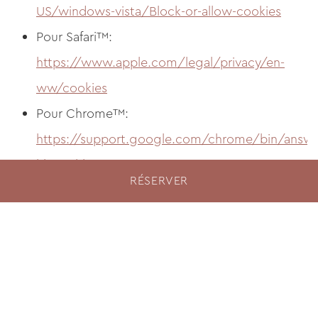
US/windows-vista/Block-or-allow-cookies
Pour Safari™:
https://www.apple.com/legal/privacy/en-
ww/cookies
Pour Chrome™:
https://support.google.com/chrome/bin/answe
hl=en&hlrm=en&answer=95647
RÉSERVER
Pour Firefox™:
https://support.mozilla.org/en-
US/kb/enable-and-disable-cookies-website-
preferences
Pour Opera™:
https://help.opera.com/Windows/10.20/en/coo