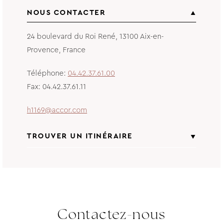
NOUS CONTACTER
24 boulevard du Roi René
,
13100
Aix-en-
Provence
,
France
Téléphone
04.42.37.61.00
Fax
04.42.37.61.11
h1169@accor.com
TROUVER UN ITINÉRAIRE
From
Entrez l'adresse de départ
Contactez-nous
to
Grand Hôtel Roi René Aix-en-Provence